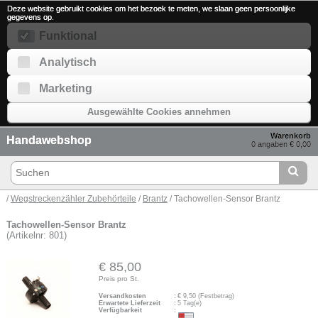
Deze website gebruikt cookies om het bezoek te meten, we slaan geen persoonlijke
gegevens op.
Funktional
Analytisch
Marketing
Ausgewählte Cookies annehmen
Warenkorb
Handawebshop
0 angaben € 0,00
/
Wegstreckenzähler Zubehörteile
/
Brantz
/ Tachowellen-Sensor Brantz
Tachowellen-Sensor Brantz
(Artikelnr: 801)
€ 85,00
Preis pro St.
Versandkosten
:
€
9,50
(Festbetrag)
Erwartete Lieferzeit
:
5 Tag(e)
Verfügbarkeit
: